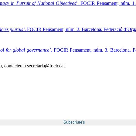
macy in Pursuit of National Objectives
’. FOCIR Pensament, núm. 1. 
cies plurals’
. FOCIR Pensament, núm. 2. Barcelona. Federació d’Org
ol for global governance’
. FOCIR Pensament, núm. 3. Barcelona. Fe
au, contacteu a secretaria@focir.cat.