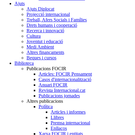
Ajuts
Ajuts Diplocat
Projecció internacional
Treball, Afers Socials i Famílies
Drets humans i cooperació
Recerca i innovació
Cultura
Joventut i educació
Medi Ambient
Altres finançaments
Beques i cursos
Biblioteca
Publicacions FOCIR
Articles: FOCIR Pensament
Casos d'internacionalització
Anuari FOCIR
Revista Internacional.cat
Publicacions jornades
Altres publicacions
Política
Articles i informes
Llibres
Premsa internacional
Enllaços
Xarxa FOCIR i entitats