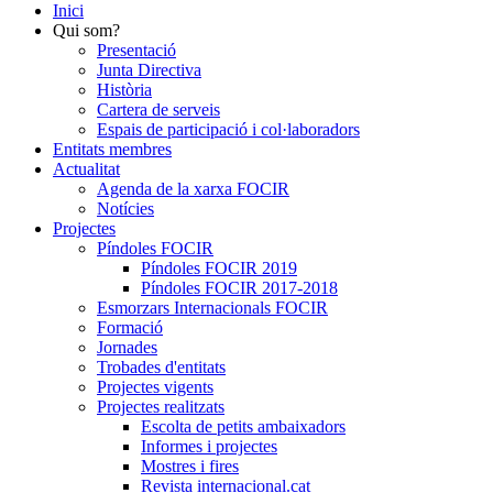
Inici
Qui som?
Presentació
Junta Directiva
Història
Cartera de serveis
Espais de participació i col·laboradors
Entitats membres
Actualitat
Agenda de la xarxa FOCIR
Notícies
Projectes
Píndoles FOCIR
Píndoles FOCIR 2019
Píndoles FOCIR 2017-2018
Esmorzars Internacionals FOCIR
Formació
Jornades
Trobades d'entitats
Projectes vigents
Projectes realitzats
Escolta de petits ambaixadors
Informes i projectes
Mostres i fires
Revista internacional.cat