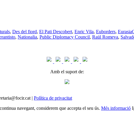
turals
,
Des del fiord
,
El Pati Descobert
,
Enric Vila
,
Euborders
,
Eurasia
rantisto
,
Nationalia
,
Public Diplomacy Council
,
Raül Romeva
,
Salvad
Amb el suport de:
etaria@focir.cat |
Política de privacitat
Si continua navegant, considerem que accepta el seu ús.
Més informació
I