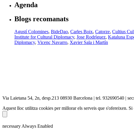
Agenda
Blogs recomanats
Agustí Colomines
,
BideDao
,
Carles Boix
,
Catorze
,
Cultius Cul
Institute for Cultural Diplomacy
,
Jose Rodríguez
,
Kataluna Espe
Diplomacy
,
Vicenç Navarro
,
Xavier Sala i Martín
Via Laietana 54, 2n, desp.213 08930 Barcelona | tel. 932690540 | secr
Aquest lloc utilitza cookies per millorar els serveis que s'ofereixen. 
necessary
Always Enabled