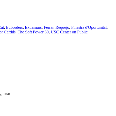
Cat
,
Euborders
,
Extramurs
,
Ferran Requejo
,
Finestra d'Oportunitat
,
or Cardús
,
The Soft Power 30
,
USC Center on Public
gnorar