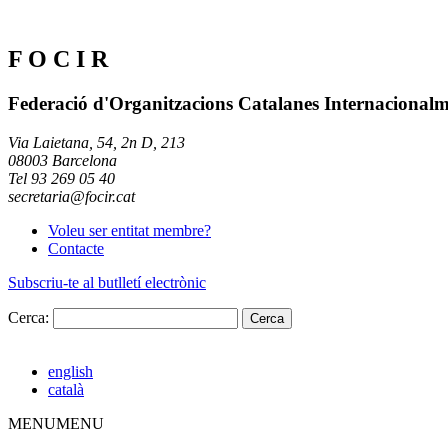
F O C I R
Federació d'Organitzacions Catalanes Internacional
Via Laietana, 54, 2n D, 213
08003 Barcelona
Tel 93 269 05 40
secretaria@focir.cat
Voleu ser entitat membre?
Contacte
Subscriu-te al butlletí electrònic
Cerca:
english
català
MENU
MENU