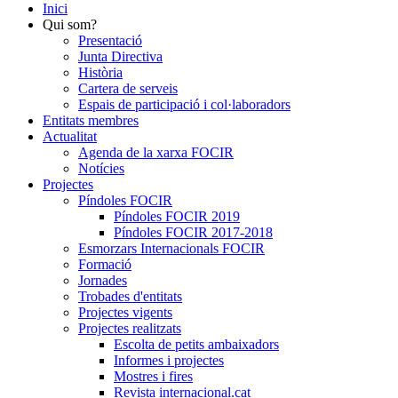
Inici
Qui som?
Presentació
Junta Directiva
Història
Cartera de serveis
Espais de participació i col·laboradors
Entitats membres
Actualitat
Agenda de la xarxa FOCIR
Notícies
Projectes
Píndoles FOCIR
Píndoles FOCIR 2019
Píndoles FOCIR 2017-2018
Esmorzars Internacionals FOCIR
Formació
Jornades
Trobades d'entitats
Projectes vigents
Projectes realitzats
Escolta de petits ambaixadors
Informes i projectes
Mostres i fires
Revista internacional.cat