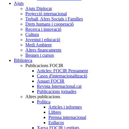
Ajuts
Ajuts Diplocat
Projecció internacional
Treball, Afers Socials i Famílies
Drets humans i cooperació
Recerca i innovació
Cultura
Joventut i educació
Medi Ambient
Altres finançaments
Beques i cursos
Biblioteca
Publicacions FOCIR
Articles: FOCIR Pensament
Casos d'internacionalització
Anuari FOCIR
Revista Internacional.cat
Publicacions jornades
Altres publicacions
Política
Articles i informes
Llibres
Premsa internacional
Enllaços
Xarxa FOCIR i entitats