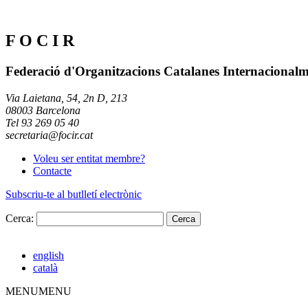
F O C I R
Federació d'Organitzacions Catalanes Internacional
Via Laietana, 54, 2n D, 213
08003 Barcelona
Tel 93 269 05 40
secretaria@focir.cat
Voleu ser entitat membre?
Contacte
Subscriu-te al butlletí electrònic
Cerca:
english
català
MENU
MENU