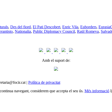
turals
,
Des del fiord
,
El Pati Descobert
,
Enric Vila
,
Euborders
,
Eurasia
rantisto
,
Nationalia
,
Public Diplomacy Council
,
Raül Romeva
,
Salvad
Amb el suport de:
etaria@focir.cat |
Política de privacitat
Si continua navegant, considerem que accepta el seu ús.
Més informació
I