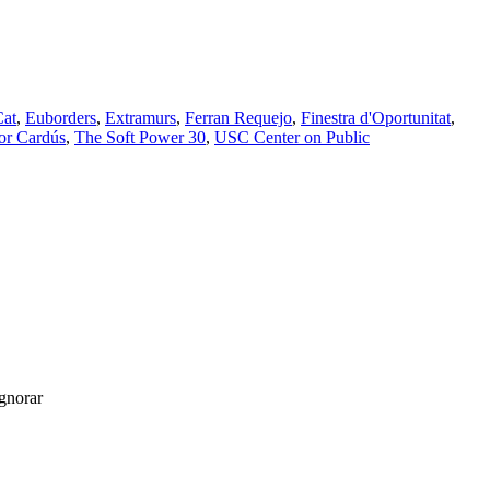
Cat
,
Euborders
,
Extramurs
,
Ferran Requejo
,
Finestra d'Oportunitat
,
or Cardús
,
The Soft Power 30
,
USC Center on Public
gnorar