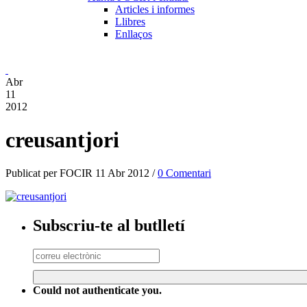
Articles i informes
Llibres
Enllaços
Abr
11
2012
creusantjori
Publicat per FOCIR 11 Abr 2012 /
0 Comentari
Subscriu-te al butlletí
Could not authenticate you.