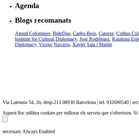
Agenda
Blogs recomanats
Agustí Colomines
,
BideDao
,
Carles Boix
,
Catorze
,
Cultius Cul
Institute for Cultural Diplomacy
,
Jose Rodríguez
,
Kataluna Espe
Diplomacy
,
Vicenç Navarro
,
Xavier Sala i Martín
Via Laietana 54, 2n, desp.213 08930 Barcelona | tel. 932690540 | secr
Aquest lloc utilitza cookies per millorar els serveis que s'ofereixen. 
necessary
Always Enabled