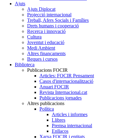
Ajuts
Ajuts Diplocat
Projecció internacional
Treball, Afers Socials i Famílies
Drets humans i cooperació
Recerca i innovació
Cultura
Joventut i educació
Medi Ambient
Altres finançaments
Beques i cursos
Biblioteca
Publicacions FOCIR
Articles: FOCIR Pensament
Casos d'internacionalització
Anuari FOCIR
Revista Internacional.cat
Publicacions jornades
Altres publicacions
Política
Articles i informes
Llibres
Premsa internacional
Enllaços
Xarxa FOCIR i entitats