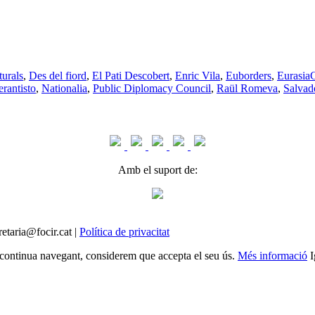
turals
,
Des del fiord
,
El Pati Descobert
,
Enric Vila
,
Euborders
,
Eurasia
rantisto
,
Nationalia
,
Public Diplomacy Council
,
Raül Romeva
,
Salvad
Amb el suport de:
etaria@focir.cat |
Política de privacitat
Si continua navegant, considerem que accepta el seu ús.
Més informació
I