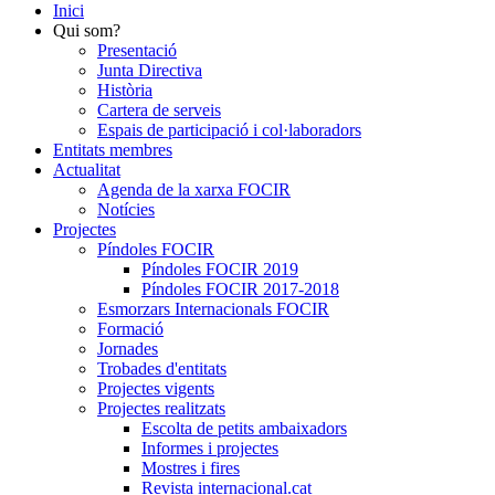
Inici
Qui som?
Presentació
Junta Directiva
Història
Cartera de serveis
Espais de participació i col·laboradors
Entitats membres
Actualitat
Agenda de la xarxa FOCIR
Notícies
Projectes
Píndoles FOCIR
Píndoles FOCIR 2019
Píndoles FOCIR 2017-2018
Esmorzars Internacionals FOCIR
Formació
Jornades
Trobades d'entitats
Projectes vigents
Projectes realitzats
Escolta de petits ambaixadors
Informes i projectes
Mostres i fires
Revista internacional.cat