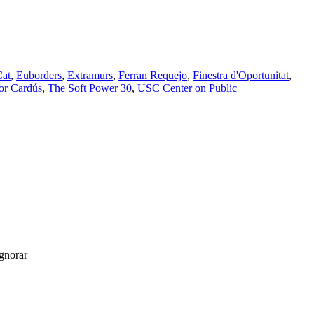
Cat
,
Euborders
,
Extramurs
,
Ferran Requejo
,
Finestra d'Oportunitat
,
or Cardús
,
The Soft Power 30
,
USC Center on Public
gnorar