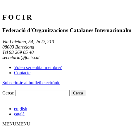
F O C I R
Federació d'Organitzacions Catalanes Internacional
Via Laietana, 54, 2n D, 213
08003 Barcelona
Tel 93 269 05 40
secretaria@focir.cat
Voleu ser entitat membre?
Contacte
Subscriu-te al butlletí electrònic
Cerca:
english
català
MENU
MENU