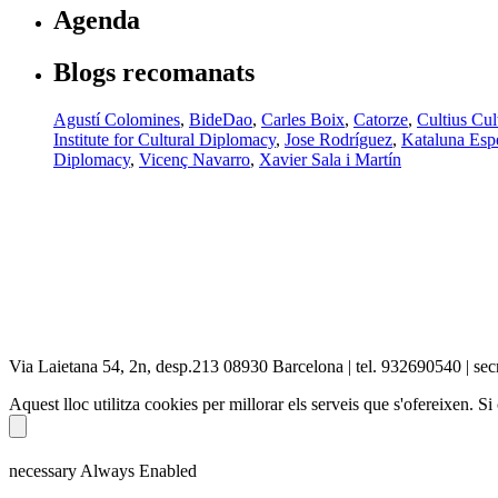
Agenda
Blogs recomanats
Agustí Colomines
,
BideDao
,
Carles Boix
,
Catorze
,
Cultius Cul
Institute for Cultural Diplomacy
,
Jose Rodríguez
,
Kataluna Espe
Diplomacy
,
Vicenç Navarro
,
Xavier Sala i Martín
Via Laietana 54, 2n, desp.213 08930 Barcelona | tel. 932690540 | secr
Aquest lloc utilitza cookies per millorar els serveis que s'ofereixen. 
necessary
Always Enabled