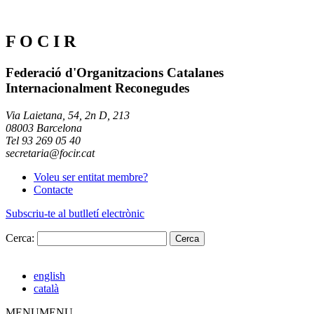
F O C I R
Federació d'Organitzacions Catalanes
Internacionalment Reconegudes
Via Laietana, 54, 2n D, 213
08003 Barcelona
Tel 93 269 05 40
secretaria@focir.cat
Voleu ser entitat membre?
Contacte
Subscriu-te al butlletí electrònic
Cerca:
english
català
MENU
MENU