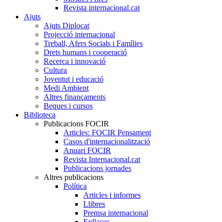
Revista internacional.cat
Ajuts
Ajuts Diplocat
Projecció internacional
Treball, Afers Socials i Famílies
Drets humans i cooperació
Recerca i innovació
Cultura
Joventut i educació
Medi Ambient
Altres finançaments
Beques i cursos
Biblioteca
Publicacions FOCIR
Articles: FOCIR Pensament
Casos d'internacionalització
Anuari FOCIR
Revista Internacional.cat
Publicacions jornades
Altres publicacions
Política
Articles i informes
Llibres
Premsa internacional
Enllaços