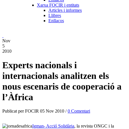
Xarxa FOCIR i entitats
Articles i informes
Llibres
Enllaços
Nov
5
2010
Experts nacionals i
internacionals analitzen els
nous escenaris de cooperació a
l’Àfrica
Publicat per FOCIR 05 Nov 2010 /
0 Comentari
Igman- Acció Solidària
, la revista ONGC i la