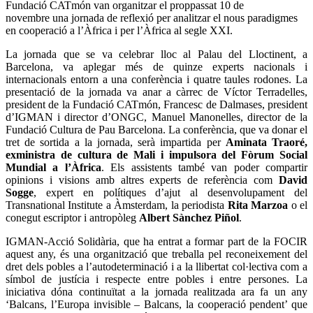
Fundació CATmón van organitzar el proppassat 10 de
novembre una jornada de reflexió per analitzar el nous paradigmes
en cooperació a l’Àfrica i per l’Àfrica al segle XXI.
La jornada que se va celebrar lloc al Palau del Lloctinent, a
Barcelona, va aplegar més de quinze experts nacionals i
internacionals entorn a una conferència i quatre taules rodones. La
presentació de la jornada va anar a càrrec de Víctor Terradelles,
president de la Fundació CATmón, Francesc de Dalmases, president
d’IGMAN i director d’ONGC, Manuel Manonelles, director de la
Fundació Cultura de Pau Barcelona. La conferència, que va donar el
tret de sortida a la jornada, serà impartida per
Aminata Traoré,
exministra de cultura de Mali i impulsora del Fòrum Social
Mundial a l’Àfrica
. Els assistents també van poder compartir
opinions i visions amb altres experts de referència com
David
Sogge
, expert en polítiques d’ajut al desenvolupament del
Transnational Institute a Àmsterdam, la periodista
Rita Marzoa
o el
conegut escriptor i antropòleg
Albert Sànchez Piñol
.
IGMAN-Acció Solidària, que ha entrat a formar part de la FOCIR
aquest any, és una organització que treballa pel reconeixement del
dret dels pobles a l’autodeterminació i a la llibertat col·lectiva com a
símbol de justícia i respecte entre pobles i entre persones. La
iniciativa dóna continuïtat a la jornada realitzada ara fa un any
‘Balcans, l’Europa invisible – Balcans, la cooperació pendent’ que