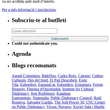
va ser acollida amb molt d’interès.
Per a més informació i inscripcions
Subscriu-te al butlletí
Could not authenticate you.
Agenda
Blogs recomanats
Agustí Colomines
,
BideDao
,
Carles Boix
,
Catorze
,
Cultius
Culturals
,
Des del fiord
,
El Pati Descobert
,
Enric
Vila
,
Euborders
,
EurasiaCat
,
Euborders
,
Extramurs
,
Ferran
Requejo
,
Finestra d'Oportunitat
,
Institute for Cultural
Diplomacy
,
Jose Rodríguez
,
Kataluna
Esperantisto
,
Nationalia
,
Public Diplomacy Council
,
Raül
Romeva
,
Salvador Cardús
,
The Soft Power 30
,
USC Center
on Public Diplomacy
,
Vicenç Navarro
,
Xavier Sala i Martín