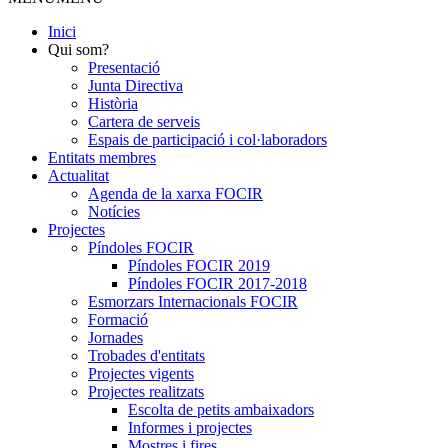
Inici
Qui som?
Presentació
Junta Directiva
Història
Cartera de serveis
Espais de participació i col·laboradors
Entitats membres
Actualitat
Agenda de la xarxa FOCIR
Notícies
Projectes
Píndoles FOCIR
Píndoles FOCIR 2019
Píndoles FOCIR 2017-2018
Esmorzars Internacionals FOCIR
Formació
Jornades
Trobades d'entitats
Projectes vigents
Projectes realitzats
Escolta de petits ambaixadors
Informes i projectes
Mostres i fires