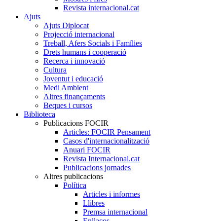
Revista internacional.cat
Ajuts
Ajuts Diplocat
Projecció internacional
Treball, Afers Socials i Famílies
Drets humans i cooperació
Recerca i innovació
Cultura
Joventut i educació
Medi Ambient
Altres finançaments
Beques i cursos
Biblioteca
Publicacions FOCIR
Articles: FOCIR Pensament
Casos d'internacionalització
Anuari FOCIR
Revista Internacional.cat
Publicacions jornades
Altres publicacions
Política
Articles i informes
Llibres
Premsa internacional
Enllaços