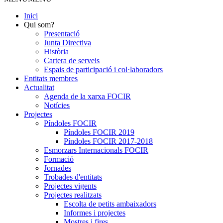
Inici
Qui som?
Presentació
Junta Directiva
Història
Cartera de serveis
Espais de participació i col·laboradors
Entitats membres
Actualitat
Agenda de la xarxa FOCIR
Notícies
Projectes
Píndoles FOCIR
Píndoles FOCIR 2019
Píndoles FOCIR 2017-2018
Esmorzars Internacionals FOCIR
Formació
Jornades
Trobades d'entitats
Projectes vigents
Projectes realitzats
Escolta de petits ambaixadors
Informes i projectes
Mostres i fires