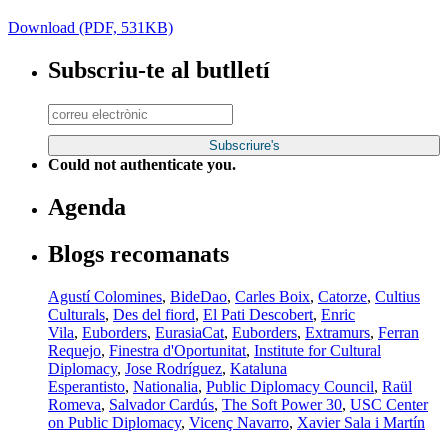
Download (PDF, 531KB)
Subscriu-te al butlletí
Could not authenticate you.
Agenda
Blogs recomanats
Agustí Colomines
,
BideDao
,
Carles Boix
,
Catorze
,
Cultius
Culturals
,
Des del fiord
,
El Pati Descobert
,
Enric
Vila
,
Euborders
,
EurasiaCat
,
Euborders
,
Extramurs
,
Ferran
Requejo
,
Finestra d'Oportunitat
,
Institute for Cultural
Diplomacy
,
Jose Rodríguez
,
Kataluna
Esperantisto
,
Nationalia
,
Public Diplomacy Council
,
Raül
Romeva
,
Salvador Cardús
,
The Soft Power 30
,
USC Center
on Public Diplomacy
,
Vicenç Navarro
,
Xavier Sala i Martín