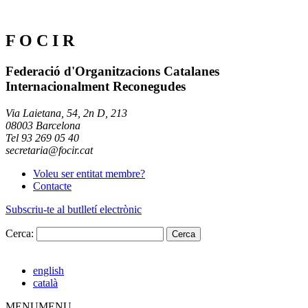
F O C I R
Federació d'Organitzacions Catalanes
Internacionalment Reconegudes
Via Laietana, 54, 2n D, 213
08003 Barcelona
Tel 93 269 05 40
secretaria@focir.cat
Voleu ser entitat membre?
Contacte
Subscriu-te al butlletí electrònic
Cerca:
english
català
MENU
MENU