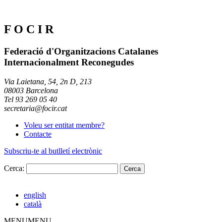
F O C I R
Federació d'Organitzacions Catalanes
Internacionalment Reconegudes
Via Laietana, 54, 2n D, 213
08003 Barcelona
Tel 93 269 05 40
secretaria@focir.cat
Voleu ser entitat membre?
Contacte
Subscriu-te al butlletí electrònic
Cerca:
english
català
MENU
MENU