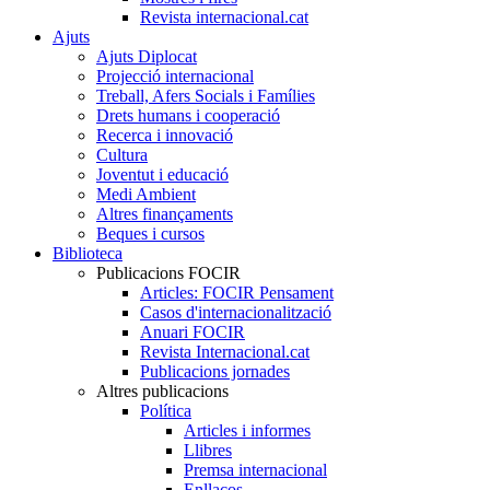
Revista internacional.cat
Ajuts
Ajuts Diplocat
Projecció internacional
Treball, Afers Socials i Famílies
Drets humans i cooperació
Recerca i innovació
Cultura
Joventut i educació
Medi Ambient
Altres finançaments
Beques i cursos
Biblioteca
Publicacions FOCIR
Articles: FOCIR Pensament
Casos d'internacionalització
Anuari FOCIR
Revista Internacional.cat
Publicacions jornades
Altres publicacions
Política
Articles i informes
Llibres
Premsa internacional
Enllaços