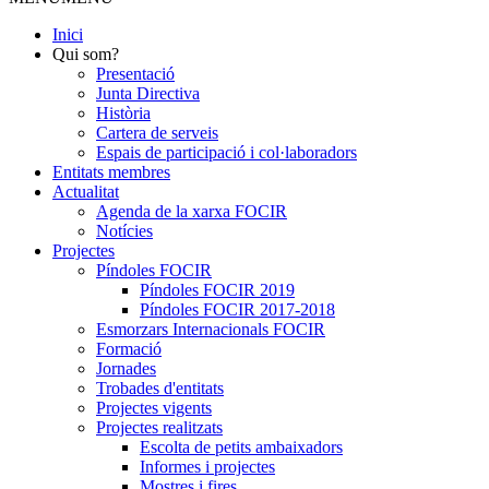
Inici
Qui som?
Presentació
Junta Directiva
Història
Cartera de serveis
Espais de participació i col·laboradors
Entitats membres
Actualitat
Agenda de la xarxa FOCIR
Notícies
Projectes
Píndoles FOCIR
Píndoles FOCIR 2019
Píndoles FOCIR 2017-2018
Esmorzars Internacionals FOCIR
Formació
Jornades
Trobades d'entitats
Projectes vigents
Projectes realitzats
Escolta de petits ambaixadors
Informes i projectes
Mostres i fires